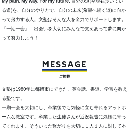
My path, My way, For my future,
自分の道(今現在歩いてい
る道)を、自分のやり方で、自分の未来(希望へ続く道)に向か
って努力する人。文塾はそんな人を全力でサポートします。
『一期一会』 出会いを大切にみんなで支えあって夢に向か
って努力しよう！
MESSAGE
ご挨拶
文塾は1980年に都留市にできた、英会話、書道、学習を教え
る塾です。
一期一会を大切にし、卒業後でも気軽に立ち寄れるアットホ
ームな教室です。卒業した生徒さんが近況報告に気軽に寄っ
てくれます。そういった繋がりを大切に１人１人に対して本