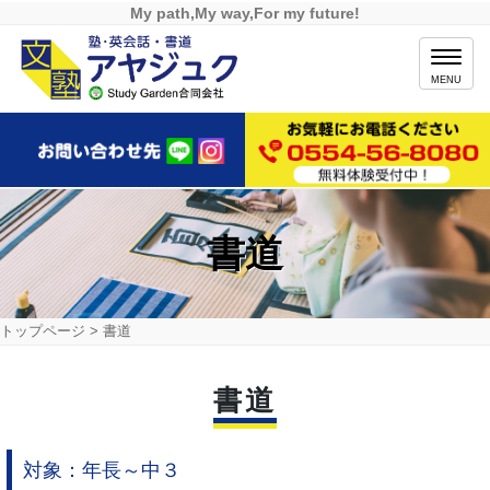
My path,My way,For my future!
MENU
書道
トップページ
>
書道
書道
対象：年長～中３