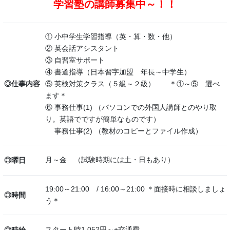
学習塾の講師募集中～！！
① 小中学生学習指導（英・算・数・他）
② 英会話アシスタント
③ 自習室サポート
④ 書道指導（日本習字加盟 年長～中学生）
◎仕事内容
⑤ 英検対策クラス（５級～２級） ＊①～⑤ 選べ
ます＊
⑥ 事務仕事(1)
（パソコンでの外国人講師とのやり取
り。英語でですが簡単なものです）
事務仕事(2)
（教材のコピーとファイル作成）
月～金 （試験時期には土・日もあり）
◎曜日
19:00～21:00 / 16:00～21:00 ＊面接時に相談しましょ
◎時間
う＊
スタート時1,052円～+交通費
◎時給